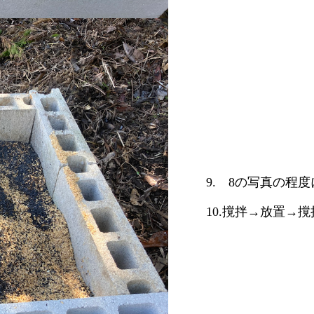
9. 8の写真の程
10.撹拌→放置→