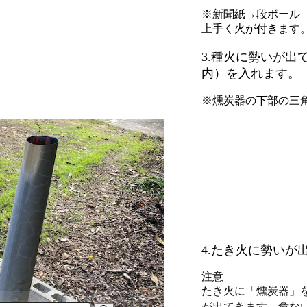
※新聞紙→段ボール
上手く火が付きます
3.種火に勢いが出
内）を入れます。
※燻炭器の下部の三
4.たき火に勢い
注意
たき火に「燻炭器」
が出てきます。危な