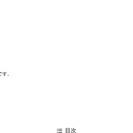
です。
。
目次