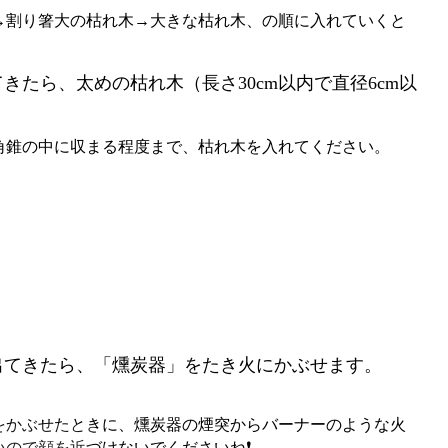
→割り箸大の枯れ木→大きな枯れ木、の順に入れていくと
。
てきたら、太めの枯れ木（長さ30cm以内で直径6cm以
角錐の中に収まる程度まで、枯れ木を入れてください。
が出てきたら、「燻炭器」をたき火にかぶせます。
をかぶせたときに、燻炭器の煙突からバーナーのような火
いので顔を近づけないでくださいね❗