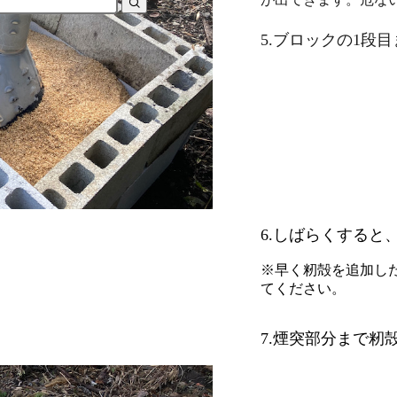
5.ブロックの1段
6.しばらくする
※早く籾殻を追加し
てください。
7.煙突部分まで籾