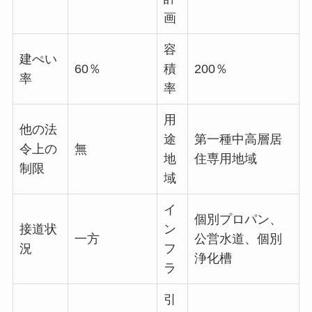
画
容
建ぺい
60％
積
200％
率
率
用
他の法
途
第一種中高層居
令上の
無
地
住専用地域
制限
域
イ
個別プロパン、
接道状
ン
一方
公営水道、個別
況
フ
浄化槽
ラ
引