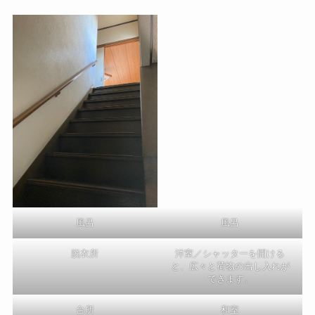
風呂
風呂
脱衣所
洋室／シャッターを開ける
と、広々と荷物の出し入れが
できます。
台所
和室