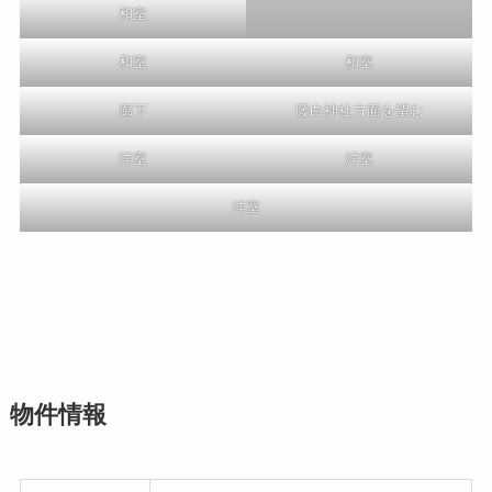
和室
和室
和室
廊下
藤白神社方面を望む
洋室
洋室
洋室
物件情報