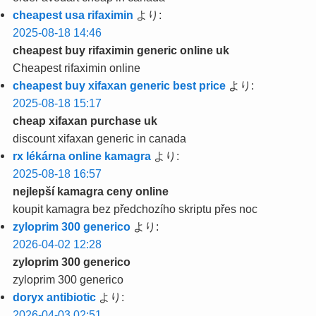
cheapest usa rifaximin
より:
2025-08-18 14:46
cheapest buy rifaximin generic online uk
Cheapest rifaximin online
cheapest buy xifaxan generic best price
より:
2025-08-18 15:17
cheap xifaxan purchase uk
discount xifaxan generic in canada
rx lékárna online kamagra
より:
2025-08-18 16:57
nejlepší kamagra ceny online
koupit kamagra bez předchozího skriptu přes noc
zyloprim 300 generico
より:
2026-04-02 12:28
zyloprim 300 generico
zyloprim 300 generico
doryx antibiotic
より:
2026-04-03 02:51