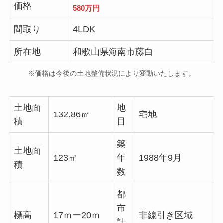
価格
580万円
間取り
4LDK
所在地
和歌山県海南市藤白
※価格は今後の土地整備状況により変動いたします。
土地面
地
132.86㎡
宅地
積
目
築
土地面
123㎡
年
1988年9月
積
数
都
市
標高
17ｍー20ｍ
非線引き区域
計