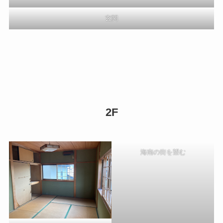
玄関
2F
海南の街を望む